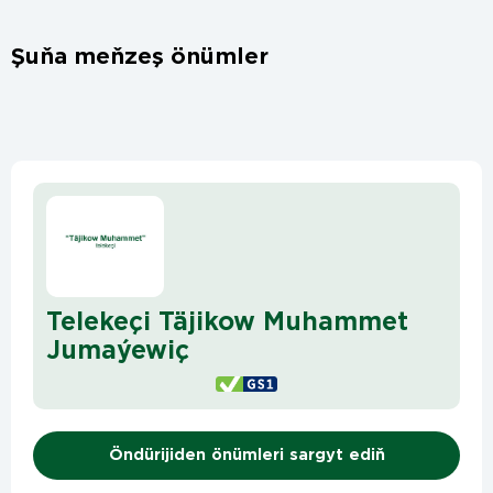
Şuňa meňzeş önümler
Telekeçi Täjikow Muhammet
Jumaýewiç
Öndürijiden önümleri sargyt ediň