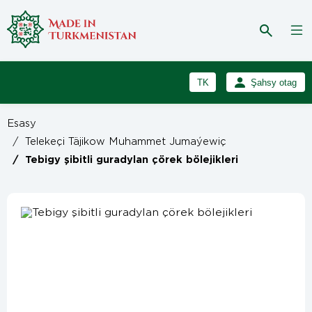
TK
Şahsy otag
RU
Girmek
Esasy
Registrasiýa
EN
/
Telekeçi Täjikow Muhammet Jumaýewiç
/
Tebigy şibitli guradylan çörek bölejikleri