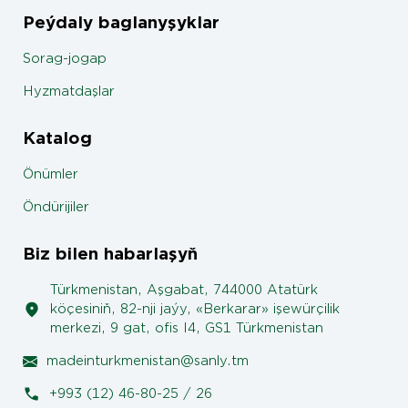
Peýdaly baglanyşyklar
Sorag-jogap
Hyzmatdaşlar
Katalog
Önümler
Öndürijiler
Biz bilen habarlaşyň
Türkmenistan, Aşgabat, 744000 Atatürk
köçesiniň, 82-nji jaýy, «Berkarar» işewürçilik
merkezi, 9 gat, ofis I4, GS1 Türkmenistan
madeinturkmenistan@sanly.tm
+993 (12) 46-80-25 / 26