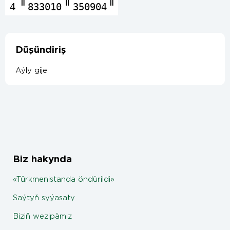
4
833010
350904
Düşündiriş
Aýly gije
Biz hakynda
«Türkmenistanda öndürildi»
Saýtyň syýasaty
Biziň wezipämiz