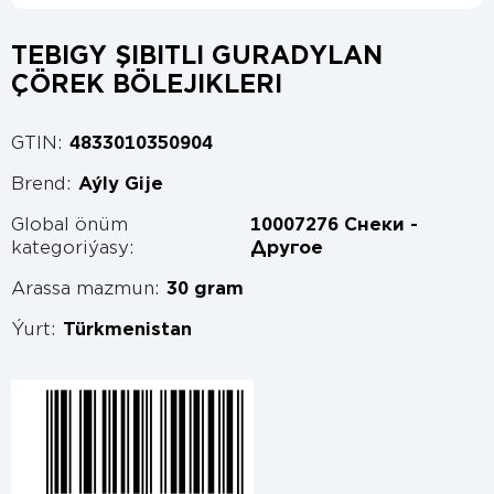
TEBIGY ŞIBITLI GURADYLAN
ÇÖREK BÖLEJIKLERI
GTIN:
4833010350904
Brend:
Aýly Gije
Global önüm
10007276 Снеки -
kategoriýasy:
Другое
Arassa mazmun:
30 gram
Ýurt:
Türkmenistan