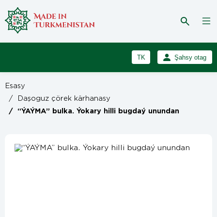
TK
Şahsy otag
RU
Girmek
Esasy
Registrasiýa
EN
/
Daşoguz çörek kärhanasy
/
“ÝAÝMA” bulka. Ýokary hilli bugdaý unundan