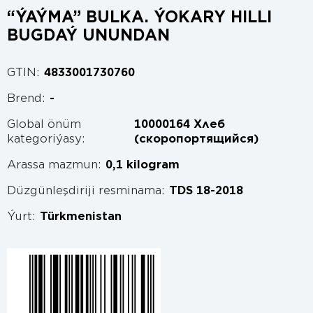
“ÝAÝMA” BULKA. ÝOKARY HILLI
BUGDAÝ UNUNDAN
GTIN:
4833001730760
Brend:
-
Global önüm
10000164 Хлеб
kategoriýasy:
(скоропортящийся)
Arassa mazmun:
0,1 kilogram
Düzgünleşdiriji resminama:
TDS 18-2018
Ýurt:
Türkmenistan