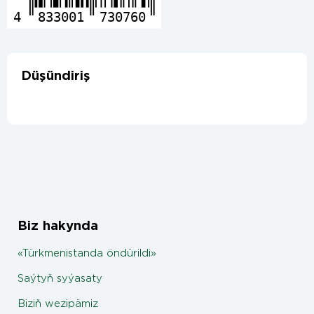
4
833001
730760
Düşündiriş
Biz hakynda
«Türkmenistanda öndürildi»
Saýtyň syýasaty
Biziň wezipämiz