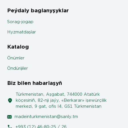
Peýdaly baglanyşyklar
Sorag-jogap
Hyzmatdaşlar
Katalog
Önümler
Öndürijiler
Biz bilen habarlaşyň
Türkmenistan, Aşgabat, 744000 Atatürk
köçesiniň, 82-nji jaýy, «Berkarar» işewürçilik
merkezi, 9 gat, ofis I4, GS1 Türkmenistan
madeinturkmenistan@sanly.tm
+993 (12) 46-80-25 / 26