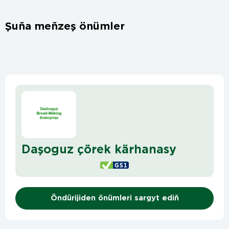
Şuňa meňzeş önümler
Daşoguz çörek kärhanasy
Öndürijiden önümleri sargyt ediň