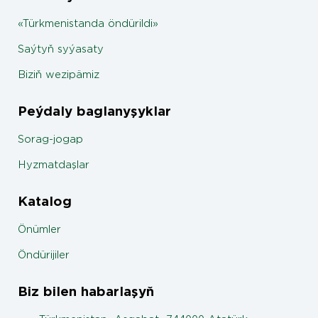
«Türkmenistanda öndürildi»
Saýtyň syýasaty
Biziň wezipämiz
Peýdaly baglanyşyklar
Sorag-jogap
Hyzmatdaşlar
Katalog
Önümler
Öndürijiler
Biz bilen habarlaşyň