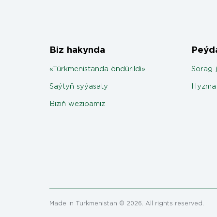
Biz hakynda
Peýda
«Türkmenistanda öndürildi»
Sorag-
Saýtyň syýasaty
Hyzmat
Biziň wezipämiz
Made in Turkmenistan © 2026. All rights reserved.