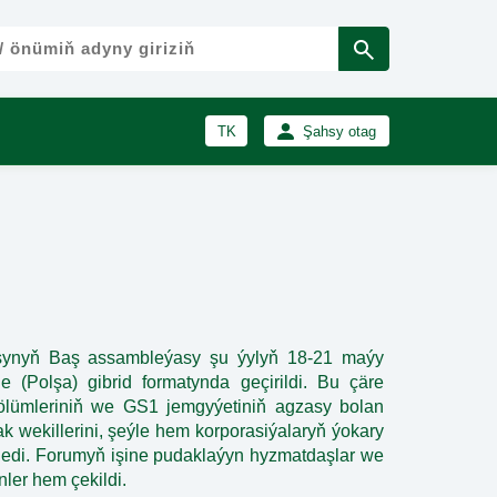
TK
Şahsy otag
RU
Girmek
Registrasiýa
EN
ynyň Baş assambleýasy şu ýylyň 18-21 maýy
 (Polşa) gibrid formatynda geçirildi. Bu çäre
ölümleriniň we GS1 jemgyýetiniň agzasy bolan
k wekillerini, şeýle hem korporasiýalaryň ýokary
mledi. Forumyň işine pudaklaýyn hyzmatdaşlar we
ler hem çekildi.