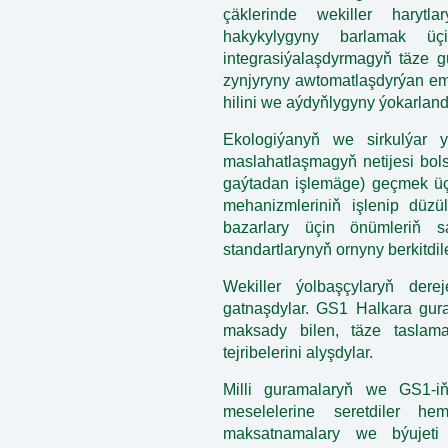
çäklerinde wekiller harytl
hakykylygyny barlamak üç
integrasiýalaşdyrmagyň täze gur
zynjyryny awtomatlaşdyrýan em
hilini we aýdyňlygyny ýokarlan
Ekologiýanyň we sirkulýar 
maslahatlaşmagyň netijesi bol
gaýtadan işlemäge) geçmek üçi
mehanizmleriniň işlenip düz
bazarlary üçin önümleriň sa
standartlarynyň ornyny berkitdile
Wekiller ýolbaşçylaryň derej
gatnaşdylar. GS1 Halkara gura
maksady bilen, täze taslam
tejribelerini alyşdylar.
Milli guramalaryň we GS1-iň
meselelerine seretdiler he
maksatnamalary we býujeti 