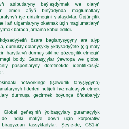
aryň atributlaryny baýlaşdyrmak we olaryň
in emeli aňyň binýadynda maglumatlary
alynyň işe girizilmegini ylalaşdylar. Üpjünçilik
eli aň ulgamlaryny okatmak üçin maglumatlaryň
dyrmak barada jarnama kabul edildi.
ykdysadyýetiň özara baglanyşygyny ara alyp
sa, durnukly dolanyşykly ykdysadyýete (çig maly
n harytlaryň durmuş sikline gözegçilik etmegiň
ülmegi boldy. Gatnaşyjylar ýewropa we global
nly pasportlaryny döretmekde identifikasiýa
r.
esindäki networkinge (işewürlik tanyşlygyna)
malarynyň liderleri netijeli hyzmatdaşlyk etmek
alary durmuşa geçirmek boýunça öňdebaryjy
 Global geňeşiniň ýolbaşçylary guramaçylyk
m-de indiki maliýe döwri üçin korporatiw
biragyzdan tassykladylar. Şeýle-de, GS1-iň