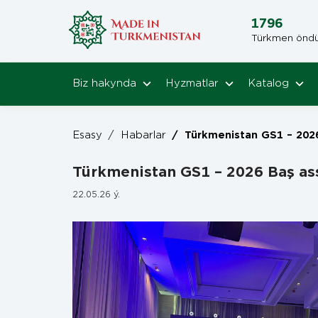
1796
Türkmen öndüri
Biz hakynda
Hyzmatlar
Katalog
Esasy
/
Habarlar
/
Türkmenistan GS1 – 2026 Baş assambleýasyn
Türkmenistan GS1 – 2026 Baş a
22.05.26 ý.