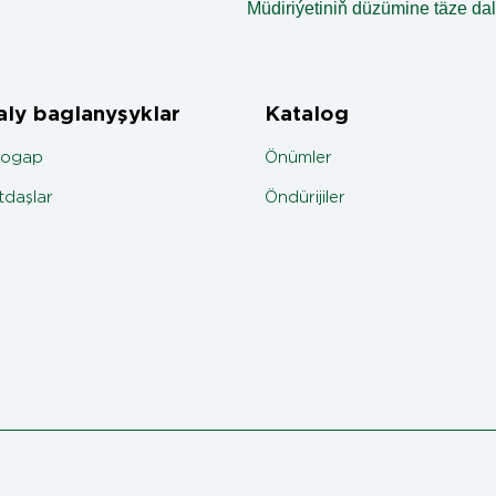
Müdiriýetiniň düzümine täze dal
ly baglanyşyklar
Katalog
jogap
Önümler
daşlar
Öndürijiler