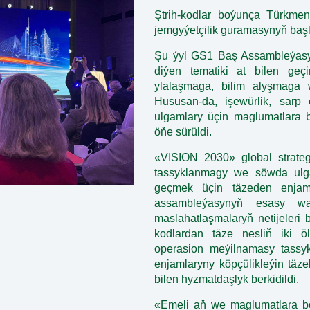
Ştrih-kodlar boýunça Türkme
jemgyýetçilik guramasynyň başl
Şu ýyl GS1 Baş Assambleýasy “
diýen tematiki at bilen geçi
ylalaşmaga, bilim alyşmaga 
Hususan-da, işewürlik, sarp e
ulgamlary üçin maglumatlara b
öňe sürüldi.
«VISION 2030» global strate
tassyklanmagy we söwda ulgam
geçmek üçin täzeden enja
assambleýasynyň esasy wak
maslahatlaşmalaryň netijeleri
kodlardan täze nesliň iki ö
operasion meýilnamasy tassy
enjamlaryny köpçülikleýin täze
bilen hyzmatdaşlyk berkidildi.
«Emeli aň we maglumatlara b