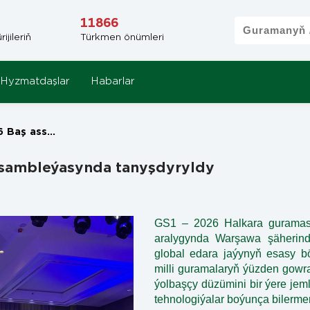
11866
jileriň
Türkmen önümleri
Hyzmatdaşlar
Habarlar
da tanyşdyryldy
ssambleýasynda tanyşdyryldy
GS1 – 2026 Halkara guramas
aralygynda Warşawa şäherinde
global edara jaýynyň esasy b
milli guramalaryň ýüzden gowra
ýolbaşçy düzümini bir ýere je
tehnologiýalar boýunça bilermen