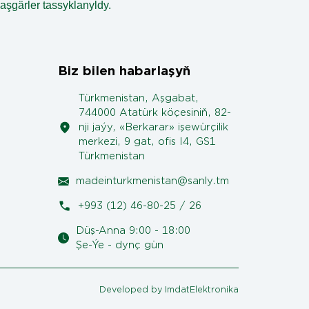
aşgärler tassyklanyldy.
Biz bilen habarlaşyň
Türkmenistan, Aşgabat,
744000 Atatürk köçesiniň, 82-
nji jaýy, «Berkarar» işewürçilik
merkezi, 9 gat, ofis I4, GS1
Türkmenistan
madeinturkmenistan@sanly.tm
+993 (12) 46-80-25 / 26
Düş-Anna 9:00 - 18:00
Şe-Ýe - dynç gün
Developed by ImdatElektronika