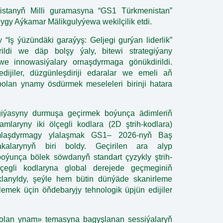
nistanyň Milli guramasyna “GS1 Türkmenistan”
ygy Aýkamar Mälikgulyýewa wekilçilik etdi.
Iş ýüzündäki garaýyş: Geljegi gurýan liderlik”
rildi we däp bolşy ýaly, bitewi strategiýany
we innowasiýalary ornaşdyrmaga gönükdirildi.
dijiler, düzgünleşdiriji edaralar we emeli aň
olan ynamy ösdürmek meseleleri birinji hatara
giýasyny durmuşa geçirmek boýunça ädimleriň
laryny iki ölçegli kodlara (2D ştrih-kodlara)
mlaşdyrmagy ylalaşmak GS1– 2026-nyň Baş
alarynyň biri boldy. Geçirilen ara alyp
 boýunça bölek söwdanyň standart çyzykly ştrih-
lçegli kodlaryna global derejede geçmeginiň
klanyldy, şeýle hem bütin dünýäde skanirleme
lemek üçin öňdebaryjy tehnologik üpjün edijiler
olan ynam» temasyna bagyşlanan sessiýalaryň