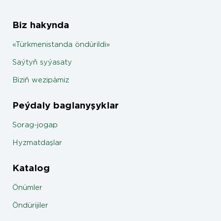
Biz hakynda
«Türkmenistanda öndürildi»
Saýtyň syýasaty
Biziň wezipämiz
Peýdaly baglanyşyklar
Sorag-jogap
Hyzmatdaşlar
Katalog
Önümler
Öndürijiler