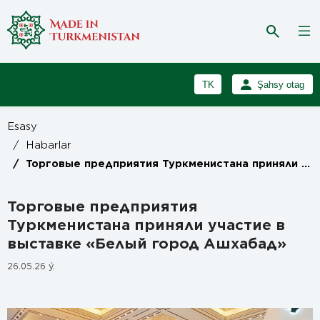
TK
Şahsy otag
RU
Girmek
Esasy
Registrasiýa
EN
/
Habarlar
/
Торговые предприятия Туркменистана приняли участие в выставке «Белый город Ашхабад»
Торговые предприятия
Туркменистана приняли участие в
выставке «Белый город Ашхабад»
26.05.26 ý.