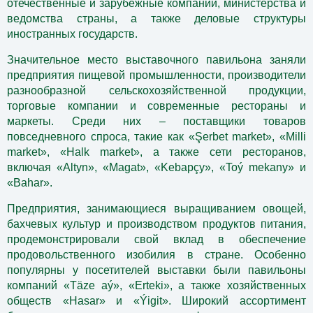
оте­чественные и зарубежные компании, министерства и
ведомства страны, а также деловые структуры
иностранных государств.
Значительное место выставочного павильона заняли
предприятия пищевой промышленности, производители
разнообразной сельскохозяйственной продукции,
торговые компании и современные рестораны и
маркеты. Среди них – поставщики товаров
повседневного спроса, такие как «Şerbet market», «Milli
market», «Halk market», а также сети ресторанов,
включая «Altyn», «Magat», «Kebapçy», «Toý mekany» и
«Bahar».
Предприятия, занимающиеся выращиванием овощей,
бахчевых культур и производством продуктов питания,
продемонстрировали свой вклад в обеспечение
продовольственного изобилия в стране. Особенно
популярны у посетителей выставки были павильоны
компаний «Täze aý», «Erteki», а также хозяйственных
обществ «Hasar» и «Ýigit». Широкий ассортимент