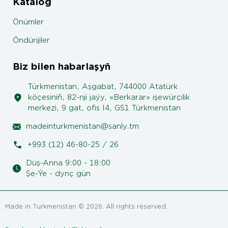
Katalog
Önümler
Öndürijiler
Biz bilen habarlaşyň
Türkmenistan, Aşgabat, 744000 Atatürk
köçesiniň, 82-nji jaýy, «Berkarar» işewürçilik
merkezi, 9 gat, ofis I4, GS1 Türkmenistan
madeinturkmenistan@sanly.tm
+993 (12) 46-80-25 / 26
Düş-Anna 9:00 - 18:00
Şe-Ýe - dynç gün
Made in Turkmenistan © 2026. All rights reserved.