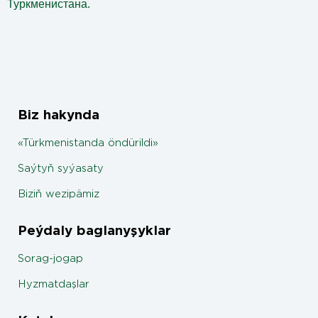
Туркменистана.
Biz hakynda
«Türkmenistanda öndürildi»
Saýtyň syýasaty
Biziň wezipämiz
Peýdaly baglanyşyklar
Sorag-jogap
Hyzmatdaşlar