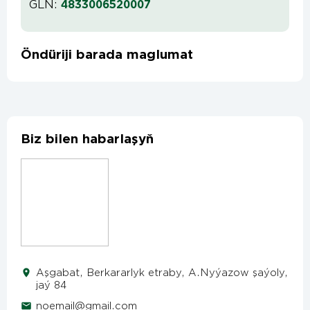
GLN:
4833006520007
Öndüriji barada maglumat
Biz bilen habarlaşyň
Aşgabat, Berkararlyk etraby, A.Nyýazow şaýoly,
jaý 84
noemail@gmail.com