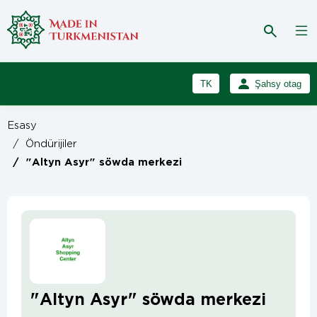
TK
Şahsy otag
RU
Girmek
Esasy
Registrasiýa
EN
/
Öndürijiler
/
"Altyn Asyr" söwda merkezi
"Altyn Asyr" söwda merkezi