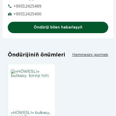
+99312425489
+99312425490
Öndüriji bilen habarlaşyň
Öndürijiniň önümleri
Hemmesini gormek
«HÖWESLI» bulkasy,