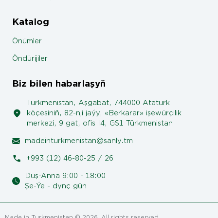
Katalog
Önümler
Öndürijiler
Biz bilen habarlaşyň
Türkmenistan, Aşgabat, 744000 Atatürk
köçesiniň, 82-nji jaýy, «Berkarar» işewürçilik
merkezi, 9 gat, ofis I4, GS1 Türkmenistan
madeinturkmenistan@sanly.tm
+993 (12) 46-80-25 / 26
Düş-Anna 9:00 - 18:00
Şe-Ýe - dynç gün
Made in Turkmenistan © 2026. All rights reserved.