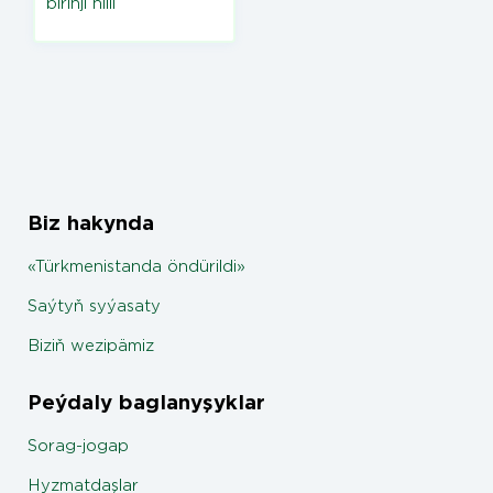
birinji hilli
Biz hakynda
«Türkmenistanda öndürildi»
Saýtyň syýasaty
Biziň wezipämiz
Peýdaly baglanyşyklar
Sorag-jogap
Hyzmatdaşlar