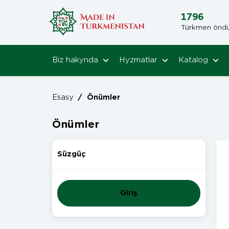
1796
Türkmen öndüri
Biz hakynda
Hyzmatlar
Katalog
Esasy
/
Önümler
Önümler
Süzgüç
Giriş