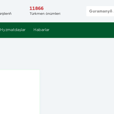
11866
jileriň
Türkmen önümleri
Hyzmatdaşlar
Habarlar