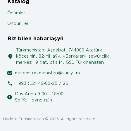
Katalog
Önümler
Öndürijiler
Biz bilen habarlaşyň
Türkmenistan, Aşgabat, 744000 Atatürk
köçesiniň, 82-nji jaýy, «Berkarar» işewürçilik
merkezi, 9 gat, ofis I4, GS1 Türkmenistan
madeinturkmenistan@sanly.tm
+993 (12) 46-80-25 / 26
Düş-Anna 9:00 - 18:00
Şe-Ýe - dynç gün
Made in Turkmenistan © 2026. All rights reserved.