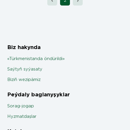
2
Biz hakynda
«Türkmenistanda öndürildi»
Saýtyň syýasaty
Biziň wezipämiz
Peýdaly baglanyşyklar
Sorag-jogap
Hyzmatdaşlar