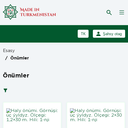
TK
Şahsy otag
RU
Girmek
Esasy
Registrasiýa
EN
/
Önümler
Önümler