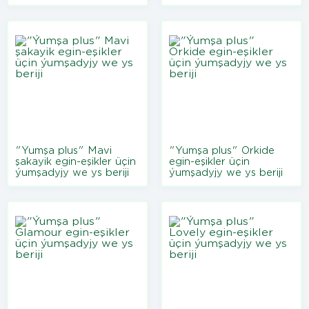
"Ýumşa plus" Mavi
"Ýumşa plus" Orkide
şakayik egin-eşikler üçin
egin-eşikler üçin
ýumşadyjy we ys beriji
ýumşadyjy we ys beriji