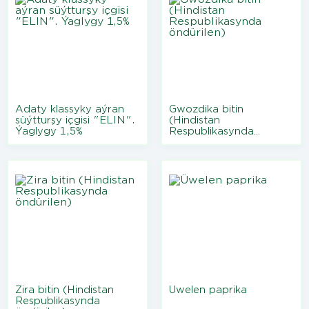
Adaty klassyky aýran
Gwozdika bitin
süýtturşy içgisi "ELIN".
(Hindistan
Ýaglygy 1,5%
Respublikasynda
öndürilen)
Zira bitin (Hindistan
Üwelen paprika
Respublikasynda