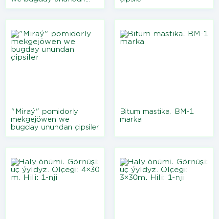
çipsiler
"Miraý" pomidorly
Bitum mastika. BM-1
mekgejöwen we
marka
bugday unundan çipsiler