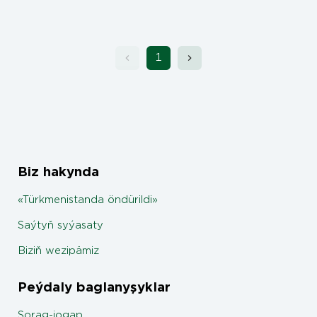
1
Biz hakynda
«Türkmenistanda öndürildi»
Saýtyň syýasaty
Biziň wezipämiz
Peýdaly baglanyşyklar
Sorag-jogap