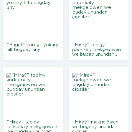
"Baget" çöregi, ýokary
"Miraý" tebigy
hilli bugdaý uny
paprikaly mekgejöwen
we budaý unundan
çipsiler
"Miraý" tebigy
"Miraý" mekgejöwen
kurkumaly mekgejöwen
we bugdaý unundan
we bugday unundan
çipsiler