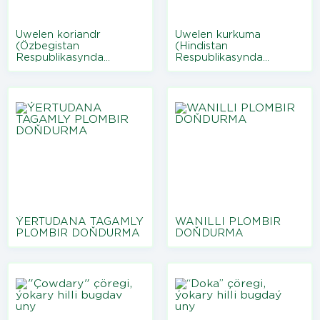
Üwelen koriandr
Üwelen kurkuma
(Özbegistan
(Hindistan
Respublikasynda
Respublikasynda
öndürilen)
öndürilen)
ÝERTUDANA TAGAMLY
WANILLI PLOMBIR
PLOMBIR DOŇDURMA
DOŇDURMA