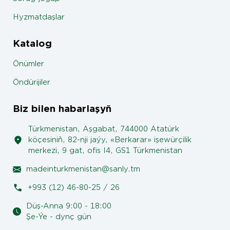
Hyzmatdaşlar
Katalog
Önümler
Öndürijiler
Biz bilen habarlaşyň
Türkmenistan, Aşgabat, 744000 Atatürk
köçesiniň, 82-nji jaýy, «Berkarar» işewürçilik
merkezi, 9 gat, ofis I4, GS1 Türkmenistan
madeinturkmenistan@sanly.tm
+993 (12) 46-80-25 / 26
Düş-Anna 9:00 - 18:00
Şe-Ýe - dynç gün