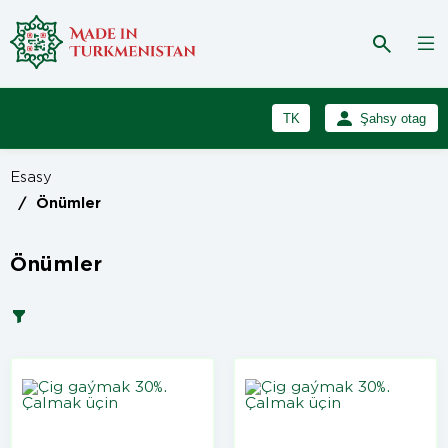
TK
Şahsy otag
RU
Girmek
Esasy
Registrasiýa
EN
/
Önümler
Önümler