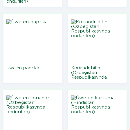
öndürilen)
Üwelen paprika
Koriandr bitin
(Özbegistan
Respublikasynda
öndürilen)