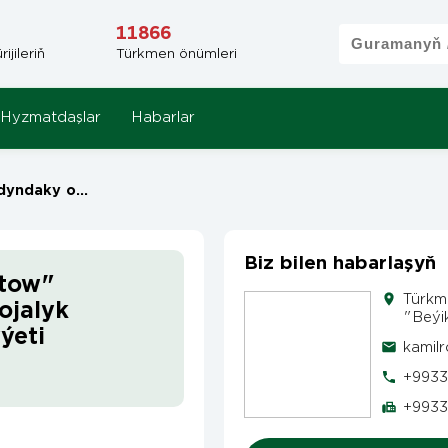
11866
jileriň
Türkmen önümleri
Hyzmatdaşlar
Habarlar
aýdarlar jemgyýeti
Biz bilen habarlaşyň
tow"
Türkm
ojalyk
"Beýi
ýeti
kamil
+9933
+9933