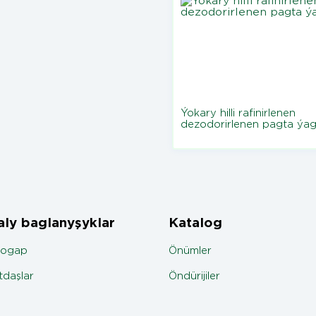
Ýokary hilli rafinirlenen
dezodorirlenen pagta ýa
ly baglanyşyklar
Katalog
jogap
Önümler
daşlar
Öndürijiler