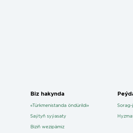
Biz hakynda
Peýda
«Türkmenistanda öndürildi»
Sorag-
Saýtyň syýasaty
Hyzmat
Biziň wezipämiz