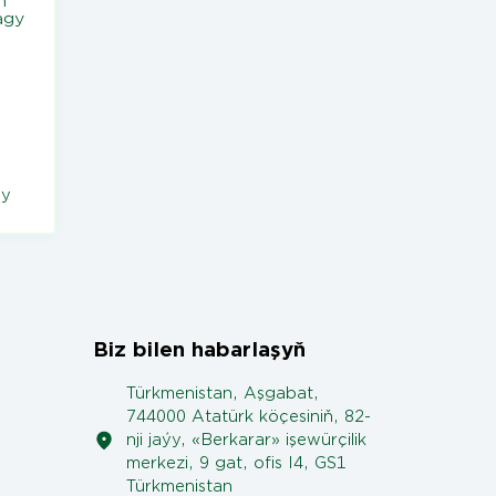
gy
Biz bilen habarlaşyň
Türkmenistan, Aşgabat,
744000 Atatürk köçesiniň, 82-
nji jaýy, «Berkarar» işewürçilik
merkezi, 9 gat, ofis I4, GS1
Türkmenistan