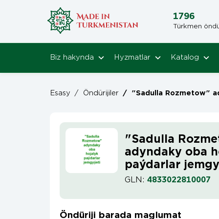
1796
Türkmen öndüri
Biz hakynda
Hyzmatlar
Katalog
Esasy
/
Öndürijiler
/
"Sadulla Rozmetow" adyndaky oba hojalyk p
"Sadulla Rozme
adyndaky oba h
paýdarlar jemgy
GLN:
4833022810007
Öndüriji barada maglumat