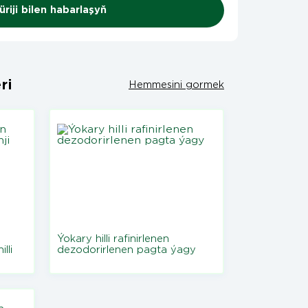
riji bilen habarlaşyň
ri
Hemmesini gormek
Ýokary hilli rafinirlenen
lli
dezodorirlenen pagta ýagy