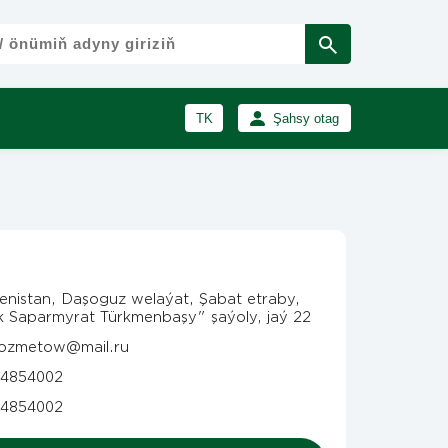
TK
Şahsy otag
RU
Girmek
Registrasiýa
EN
enistan, Daşoguz welaýat, Şabat etraby,
k Saparmyrat Türkmenbaşy" şaýoly, jaý 22
rozmetow@mail.ru
4854002
4854002