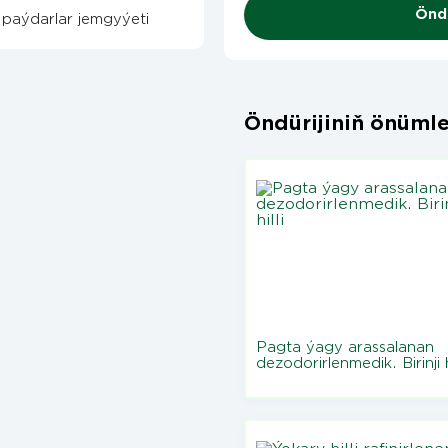
Öndü
paýdarlar jemgyýeti
Öndürijiniň önümle
Pagta ýagy arassalanan
dezodorirlenmedik. Birinji hi