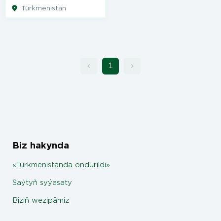
Türkmenistan
1
Biz hakynda
«Türkmenistanda öndürildi»
Saýtyň syýasaty
Biziň wezipämiz