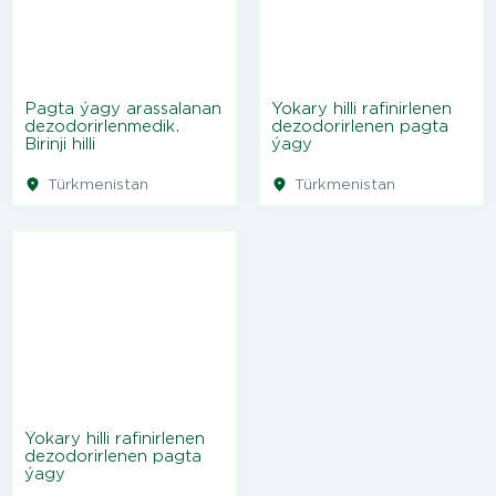
Pagta ýagy arassalanan
Ýokary hilli rafinirlenen
dezodorirlenmedik.
dezodorirlenen pagta
Birinji hilli
ýagy
Türkmenistan
Türkmenistan
Ýokary hilli rafinirlenen
dezodorirlenen pagta
ýagy