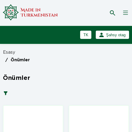
TK
Şahsy otag
RU
Girmek
Esasy
Registrasiýa
EN
/
Önümler
Önümler