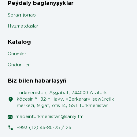
Peýdaly baglanyşyklar
Sorag-jogap
Hyzmatdaşlar
Katalog
Önümler
Öndürijiler
Biz bilen habarlaşyň
Türkmenistan, Aşgabat, 744000 Atatürk
köçesiniň, 82-nji jaýy, «Berkarar» işewürçilik
merkezi, 9 gat, ofis I4, GS1 Türkmenistan
madeinturkmenistan@sanly.tm
+993 (12) 46-80-25 / 26