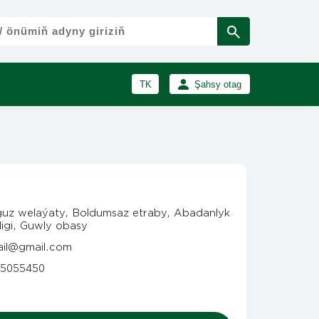
TK
Şahsy otag
RU
Girmek
Registrasiýa
EN
uz welaýaty, Boldumsaz etraby, Abadanlyk
ligi, Guwly obasy
il@gmail.com
5055450