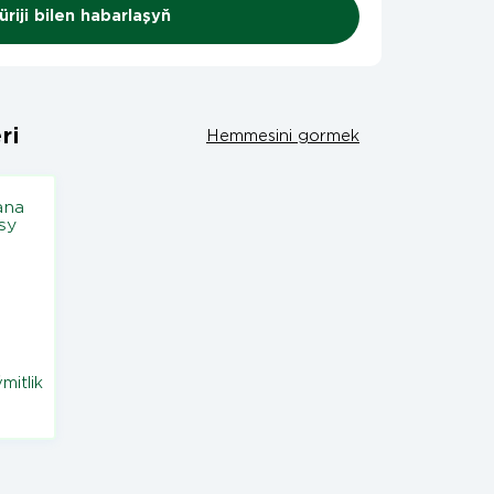
riji bilen habarlaşyň
ri
Hemmesini gormek
mitlik