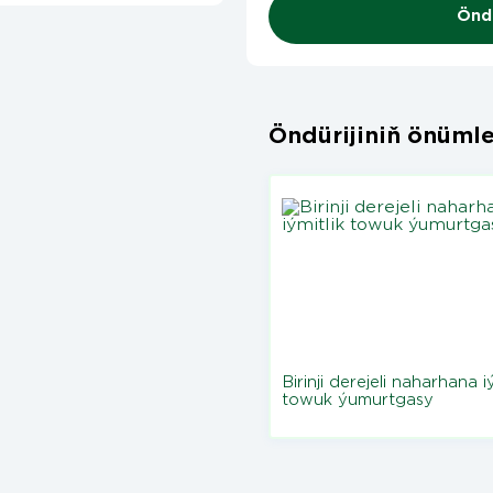
Öndü
Öndürijiniň önümle
Birinji derejeli naharhana iý
towuk ýumurtgasy