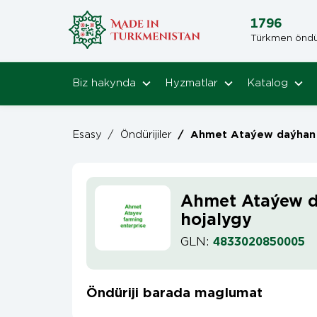
1796
Türkmen öndüri
Biz hakynda
Hyzmatlar
Katalog
Esasy
/
Öndürijiler
/
Ahmet Ataýew daýhan 
Ahmet Ataýew 
hojalygy
GLN:
4833020850005
Öndüriji barada maglumat