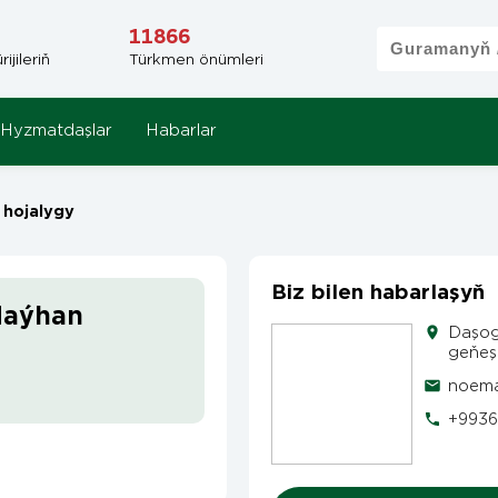
11866
jileriň
Türkmen önümleri
Hyzmatdaşlar
Habarlar
hojalygy
Biz bilen habarlaşyň
daýhan
Daşog
geňeş
noema
+9936