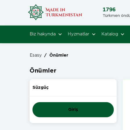
1796
Türkmen öndüri
Biz hakynda
Hyzmatlar
Katalog
Esasy
/
Önümler
Önümler
Süzgüç
Giriş