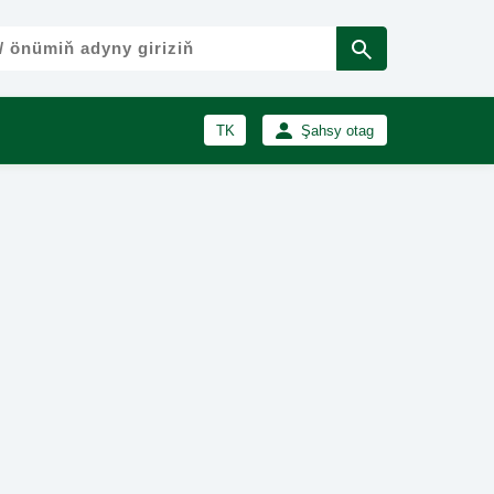
TK
Şahsy otag
RU
Girmek
Registrasiýa
EN