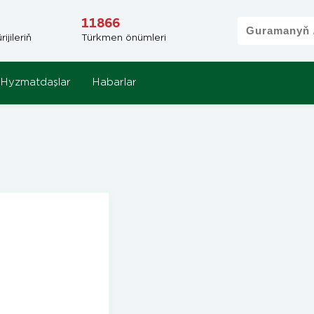
11866
jileriň
Türkmen önümleri
Hyzmatdaşlar
Habarlar