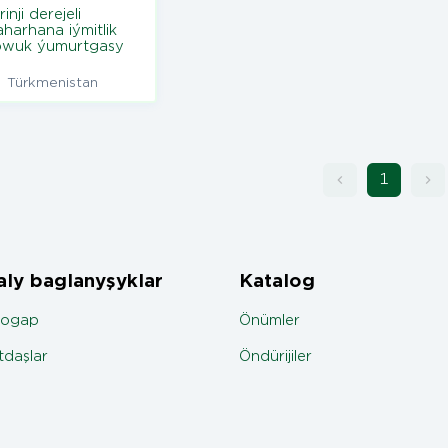
rinji derejeli
aharhana iýmitlik
owuk ýumurtgasy
Türkmenistan
1
ly baglanyşyklar
Katalog
jogap
Önümler
daşlar
Öndürijiler