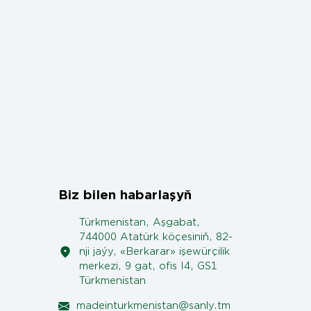
Biz bilen habarlaşyň
Türkmenistan, Aşgabat,
744000 Atatürk köçesiniň, 82-
nji jaýy, «Berkarar» işewürçilik
merkezi, 9 gat, ofis I4, GS1
Türkmenistan
madeinturkmenistan@sanly.tm