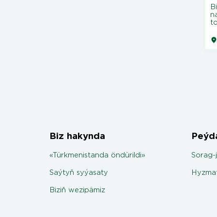
Bi
n
t
Biz hakynda
Peýda
«Türkmenistanda öndürildi»
Sorag-
Saýtyň syýasaty
Hyzmat
Biziň wezipämiz