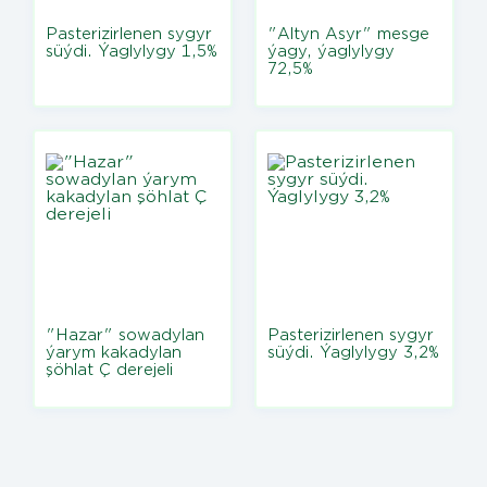
Pasterizirlenen sygyr
"Altyn Asyr" mesge
süýdi. Ýaglylygy 1,5%
ýagy, ýaglylygy
72,5%
"Hazar" sowadylan
Pasterizirlenen sygyr
ýarym kakadylan
süýdi. Ýaglylygy 3,2%
şöhlat Ç derejeli