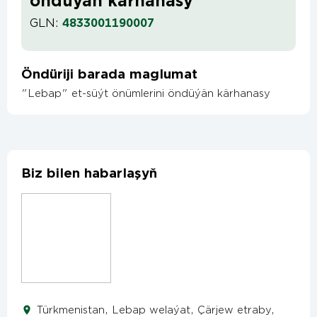
öndüýän kärhanasy
GLN:
4833001190007
Öndüriji barada maglumat
"Lebap" et-süýt önümlerini öndüýän kärhanasy
Biz bilen habarlaşyň
Türkmenistan, Lebap welaýat, Çärjew etraby,