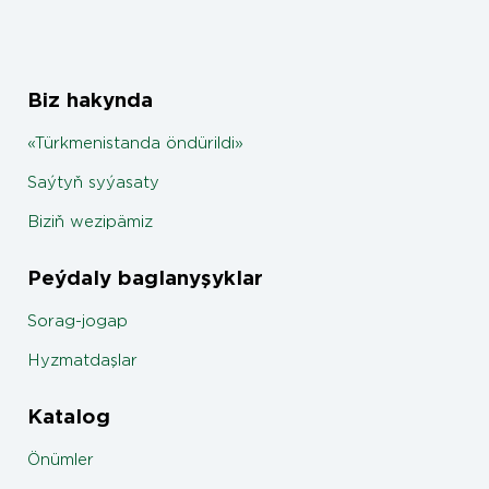
Biz hakynda
«Türkmenistanda öndürildi»
Saýtyň syýasaty
Biziň wezipämiz
Peýdaly baglanyşyklar
Sorag-jogap
Hyzmatdaşlar
Katalog
Önümler