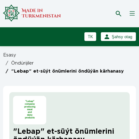
TK
Şahsy otag
RU
Girmek
Esasy
Registrasiýa
EN
/
Öndürijiler
/
"Lebap" et-süýt önümlerini öndüýän kärhanasy
"Lebap" et-süýt önümlerini