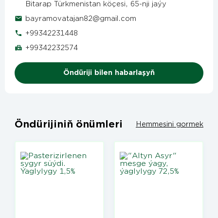
Bitarap Türkmenistan köçesi, 65-nji jaýy
bayramovatajan82@gmail.com
+99342231448
+99342232574
Öndüriji bilen habarlaşyň
Öndürijiniň önümleri
Hemmesini gormek