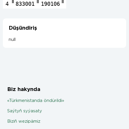
4
833001
190106
Düşündiriş
null
Biz hakynda
«Türkmenistanda öndürildi»
Saýtyň syýasaty
Biziň wezipämiz