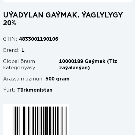
UÝADYLAN GAÝMAK. ÝAGLYLYGY
20%
GTIN:
4833001190106
Brend:
L
Global önüm
10000189 Gaýmak (Tiz
kategoriýasy:
zaýalanýan)
Arassa mazmun:
500 gram
Ýurt:
Türkmenistan