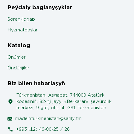
Peýdaly baglanyşyklar
Sorag-jogap
Hyzmatdaşlar
Katalog
Önümler
Öndürijiler
Biz bilen habarlaşyň
Türkmenistan, Aşgabat, 744000 Atatürk
köçesiniň, 82-nji jaýy, «Berkarar» işewürçilik
merkezi, 9 gat, ofis I4, GS1 Türkmenistan
madeinturkmenistan@sanly.tm
+993 (12) 46-80-25 / 26