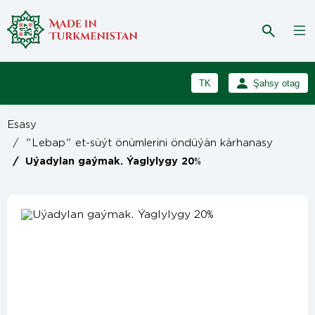
TK
Şahsy otag
RU
Girmek
Esasy
Registrasiýa
EN
/
"Lebap" et-süýt önümlerini öndüýän kärhanasy
/
Uýadylan gaýmak. Ýaglylygy 20%