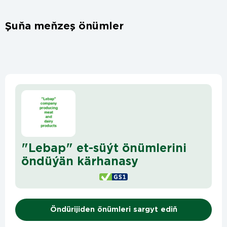
Şuňa meňzeş önümler
"Lebap" et-süýt önümlerini
öndüýän kärhanasy
Öndürijiden önümleri sargyt ediň