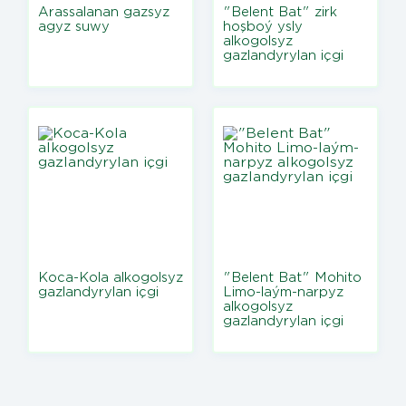
Arassalanan gazsyz
"Belent Bat" zirk
agyz suwy
hoşboý ysly
alkogolsyz
gazlandyrylan içgi
Koca-Kola alkogolsyz
"Belent Bat" Mohito
gazlandyrylan içgi
Limo-laým-narpyz
alkogolsyz
gazlandyrylan içgi