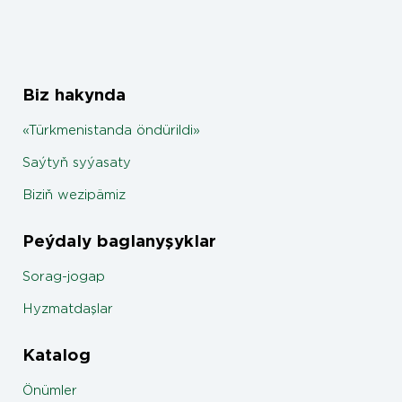
Biz hakynda
«Türkmenistanda öndürildi»
Saýtyň syýasaty
Biziň wezipämiz
Peýdaly baglanyşyklar
Sorag-jogap
Hyzmatdaşlar
Katalog
Önümler