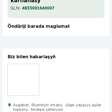
kärhanasy
GLN:
4833001640007
Öndüriji barada maglumat
Biz bilen habarlaşyň
Aşgabat, Büzmeýin etraby, Jülge ýaşaýyş jaýlar
toplumy, Akdepe şäherçesi