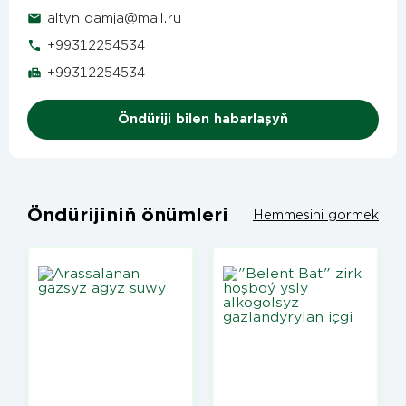
altyn.damja@mail.ru
+99312254534
+99312254534
Öndüriji bilen habarlaşyň
Öndürijiniň önümleri
Hemmesini gormek