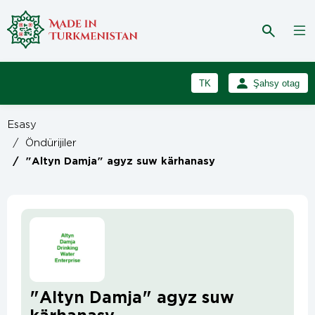
TK
Şahsy otag
RU
Girmek
Esasy
Registrasiýa
EN
/
Öndürijiler
/
"Altyn Damja" agyz suw kärhanasy
"Altyn Damja" agyz suw