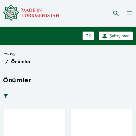
TK
Şahsy otag
RU
Girmek
Esasy
Registrasiýa
EN
/
Önümler
Önümler