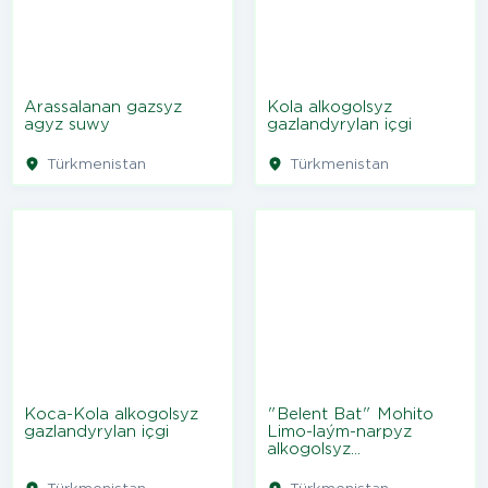
Arassalanan gazsyz
Kola alkogolsyz
agyz suwy
gazlandyrylan içgi
Türkmenistan
Türkmenistan
Koca-Kola alkogolsyz
"Belent Bat" Mohito
gazlandyrylan içgi
Limo-laým-narpyz
alkogolsyz
gazlandyrylan içgi