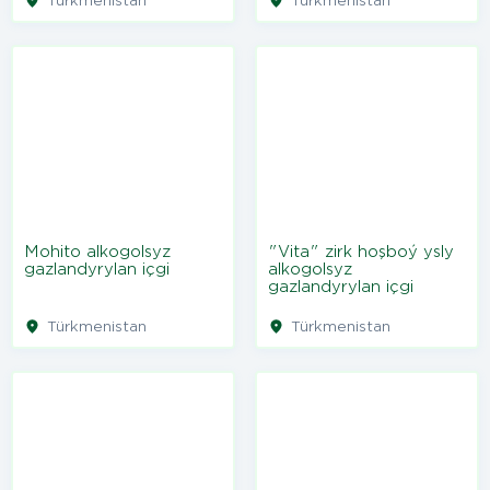
Türkmenistan
Türkmenistan
Mohito alkogolsyz
"Vita" zirk hoşboý ysly
gazlandyrylan içgi
alkogolsyz
gazlandyrylan içgi
Türkmenistan
Türkmenistan