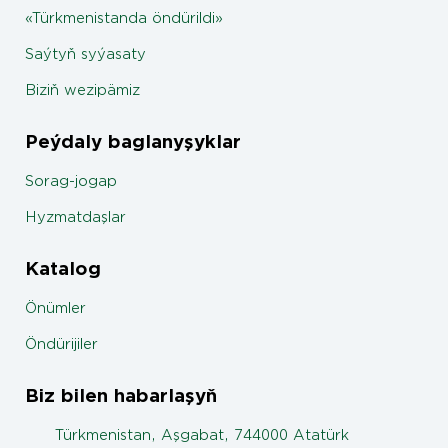
«Türkmenistanda öndürildi»
Saýtyň syýasaty
Biziň wezipämiz
Peýdaly baglanyşyklar
Sorag-jogap
Hyzmatdaşlar
Katalog
Önümler
Öndürijiler
Biz bilen habarlaşyň
Türkmenistan, Aşgabat, 744000 Atatürk