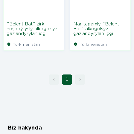
"Belent Bat" zirk
Nar tagamly "Belent
hoşboý ysly alkogolsyz
Bat" alkogolsyz
gazlandyrylan içgi
gazlandyrylan içgi
Türkmenistan
Türkmenistan
1
Biz hakynda