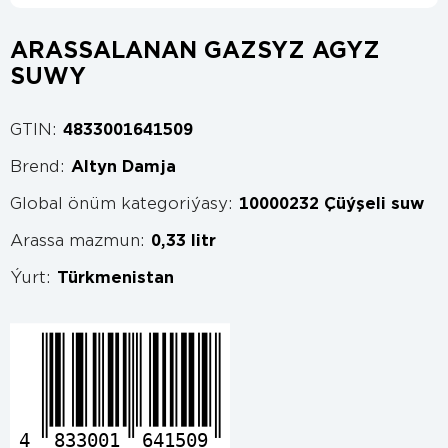
ARASSALANAN GAZSYZ AGYZ
SUWY
GTIN:
4833001641509
Brend:
Altyn Damja
Global önüm kategoriýasy:
10000232 Çüýşeli suw
Arassa mazmun:
0,33 litr
Ýurt:
Türkmenistan
4
833001
641509