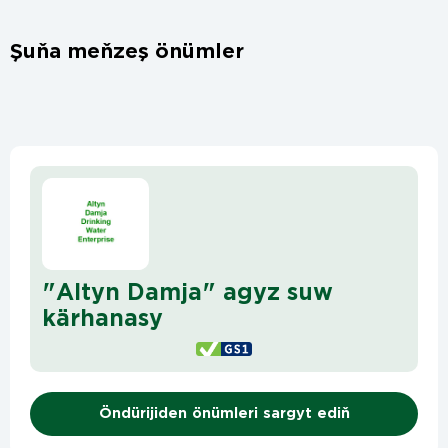
Şuňa meňzeş önümler
"Altyn Damja" agyz suw
kärhanasy
Öndürijiden önümleri sargyt ediň