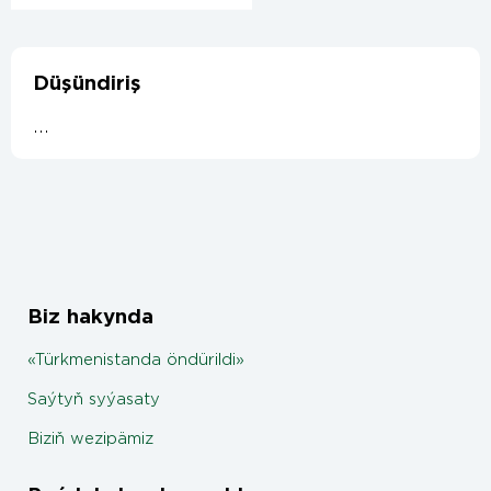
Düşündiriş
...
Biz hakynda
«Türkmenistanda öndürildi»
Saýtyň syýasaty
Biziň wezipämiz