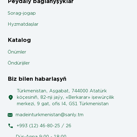
Peýdaly baglanyşyklar
Sorag-jogap
Hyzmatdaşlar
Katalog
Önümler
Öndürijiler
Biz bilen habarlaşyň
Türkmenistan, Aşgabat, 744000 Atatürk
köçesiniň, 82-nji jaýy, «Berkarar» işewürçilik
merkezi, 9 gat, ofis I4, GS1 Türkmenistan
madeinturkmenistan@sanly.tm
+993 (12) 46-80-25 / 26
Düş-Anna 9:00 - 18:00