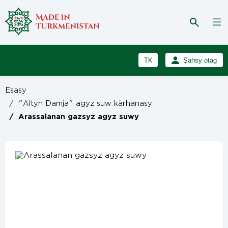
TK
Şahsy otag
RU
Girmek
Esasy
Registrasiýa
EN
/
"Altyn Damja" agyz suw kärhanasy
/
Arassalanan gazsyz agyz suwy