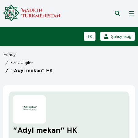
TK
Şahsy otag
RU
Girmek
Esasy
Registrasiýa
EN
/
Öndürijiler
/
"Adyl mekan" HK
"Adyl mekan" HK