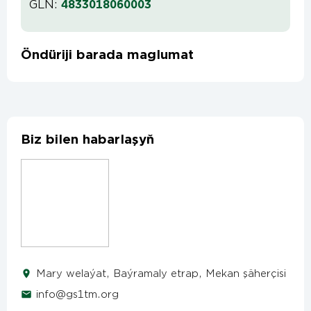
GLN:
4833018060003
Öndüriji barada maglumat
Biz bilen habarlaşyň
Mary welaýat, Baýramaly etrap, Mekan şäherçisi
info@gs1tm.org