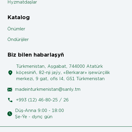
Hyzmatdaşlar
Katalog
Önümler
Öndürijiler
Biz bilen habarlaşyň
Türkmenistan, Aşgabat, 744000 Atatürk
köçesiniň, 82-nji jaýy, «Berkarar» işewürçilik
merkezi, 9 gat, ofis I4, GS1 Türkmenistan
madeinturkmenistan@sanly.tm
+993 (12) 46-80-25 / 26
Düş-Anna 9:00 - 18:00
Şe-Ýe - dynç gün