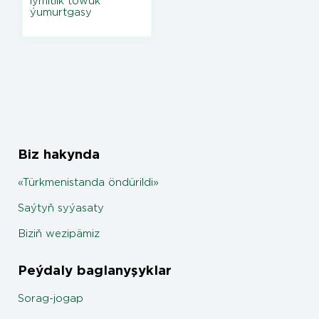
iýmitlik towuk
ýumurtgasy
Biz hakynda
«Türkmenistanda öndürildi»
Saýtyň syýasaty
Biziň wezipämiz
Peýdaly baglanyşyklar
Sorag-jogap