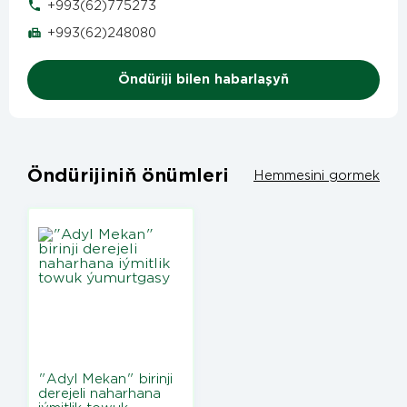
+993(62)775273
+993(62)248080
Öndüriji bilen habarlaşyň
Öndürijiniň önümleri
Hemmesini gormek
"Adyl Mekan" birinji
derejeli naharhana