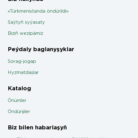
«Türkmenistanda öndürildi»
Saýtyň syýasaty
Biziň wezipämiz
Peýdaly baglanyşyklar
Sorag-jogap
Hyzmatdaşlar
Katalog
Önümler
Öndürijiler
Biz bilen habarlaşyň