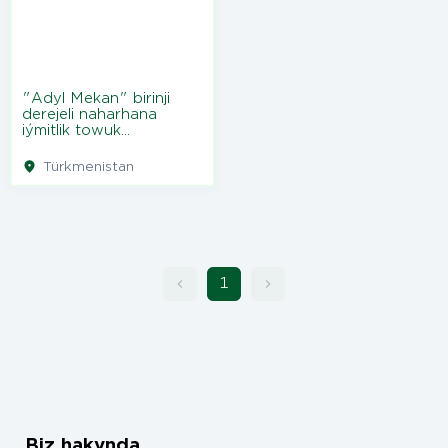
"Adyl Mekan" birinji
derejeli naharhana
iýmitlik towuk
ýumurtgasy
Türkmenistan
1
Biz hakynda