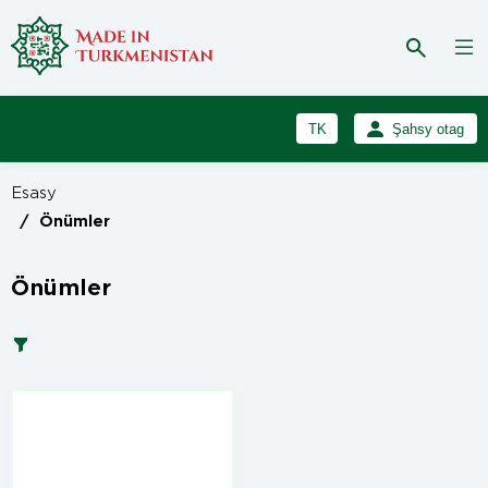
TK
Şahsy otag
RU
Girmek
Esasy
Registrasiýa
EN
/
Önümler
Önümler