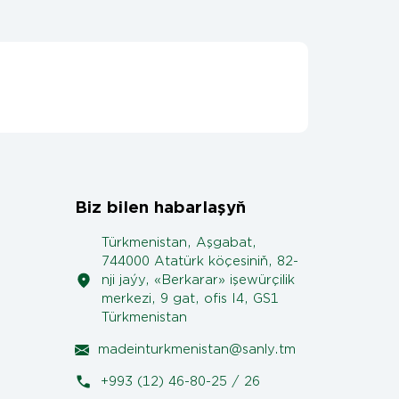
Biz bilen habarlaşyň
Türkmenistan, Aşgabat,
744000 Atatürk köçesiniň, 82-
nji jaýy, «Berkarar» işewürçilik
merkezi, 9 gat, ofis I4, GS1
Türkmenistan
madeinturkmenistan@sanly.tm
+993 (12) 46-80-25 / 26