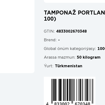
TAMPONAŽ PORTLANDS
100)
GTIN:
4833002670348
Brend:
-
Global önüm kategoriýasy:
100
Arassa mazmun:
50 kilogram
Ýurt:
Türkmenistan
4
833002
670348