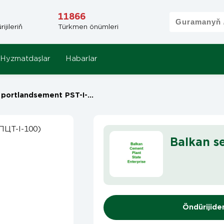
11866
jileriň
Türkmen önümleri
Hyzmatdaşlar
Habarlar
andsement PST-I-100 (ПЦТ-I-100)
Balkan 
Öndürijide