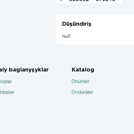
Düşündiriş
null
ly baglanyşyklar
Katalog
jogap
Önümler
daşlar
Öndürijiler