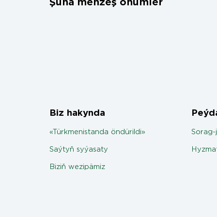
Şuňa meňzeş önümler
Biz hakynda
Peýda
«Türkmenistanda öndürildi»
Sorag-
Saýtyň syýasaty
Hyzmat
Biziň wezipämiz