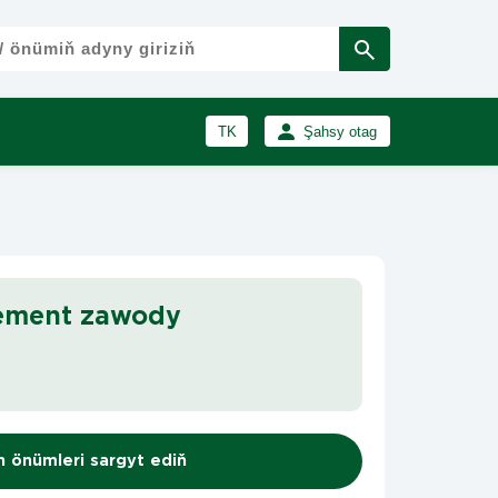
TK
Şahsy otag
RU
Girmek
Registrasiýa
EN
sement zawody
n önümleri sargyt ediň