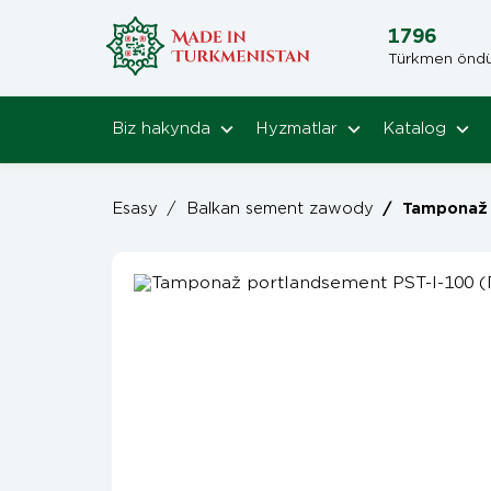
1796
Türkmen öndüri
Biz hakynda
Hyzmatlar
Katalog
Esasy
/
Balkan sement zawody
/
Tamponaž portl