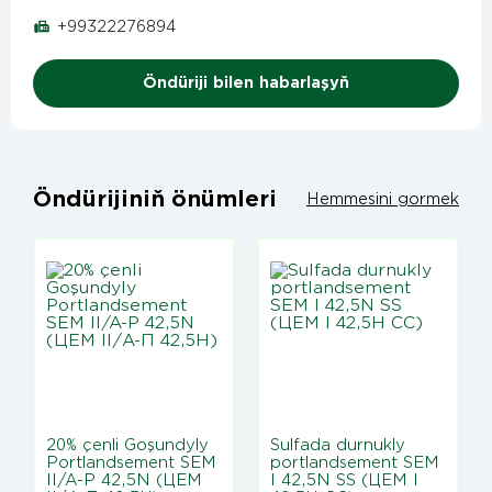
+99322276894
Öndüriji bilen habarlaşyň
Öndürijiniň önümleri
Hemmesini gormek
20% çenli Goşundyly
Sulfada durnukly
Portlandsement SEM
portlandsement SEM
II/A-P 42,5N (ЦЕМ
I 42,5N SS (ЦЕМ I