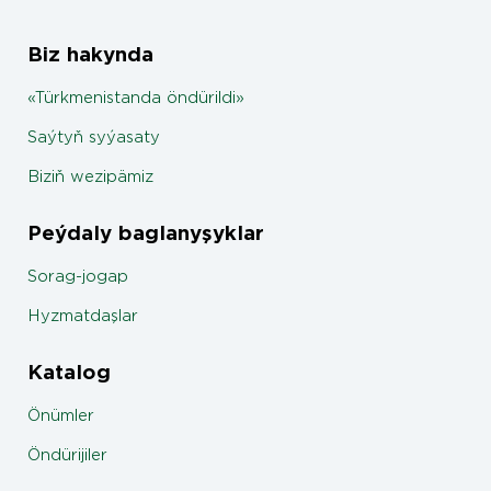
Biz hakynda
«Türkmenistanda öndürildi»
Saýtyň syýasaty
Biziň wezipämiz
Peýdaly baglanyşyklar
Sorag-jogap
Hyzmatdaşlar
Katalog
Önümler
Öndürijiler