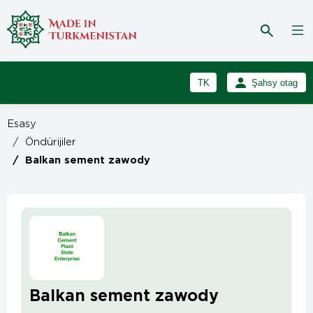
TK
Şahsy otag
RU
Girmek
Esasy
Registrasiýa
EN
/
Öndürijiler
/
Balkan sement zawody
Balkan sement zawody