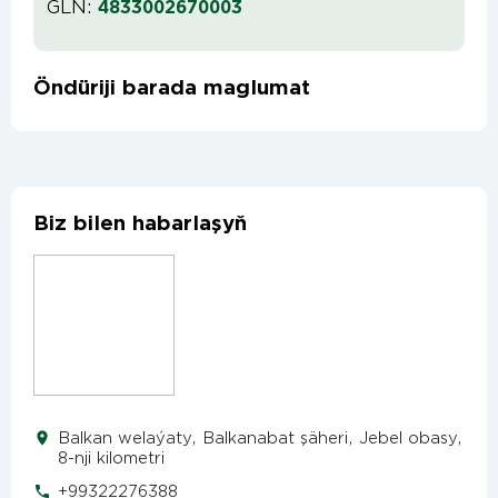
GLN:
4833002670003
Öndüriji barada maglumat
Biz bilen habarlaşyň
Balkan welaýaty, Balkanabat şäheri, Jebel obasy,
8-nji kilometri
+99322276388