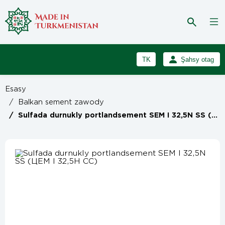
TK
Şahsy otag
RU
Girmek
Esasy
Registrasiýa
EN
/
Balkan sement zawody
/
Sulfada durnukly portlandsement SEM I 32,5N SS (ЦЕМ I 32,5Н СС)