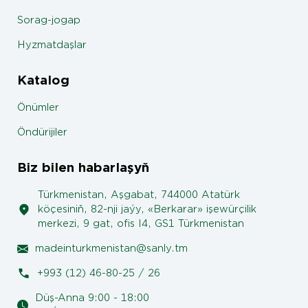
Sorag-jogap
Hyzmatdaşlar
Katalog
Önümler
Öndürijiler
Biz bilen habarlaşyň
Türkmenistan, Aşgabat, 744000 Atatürk
köçesiniň, 82-nji jaýy, «Berkarar» işewürçilik
merkezi, 9 gat, ofis I4, GS1 Türkmenistan
madeinturkmenistan@sanly.tm
+993 (12) 46-80-25 / 26
Düş-Anna 9:00 - 18:00