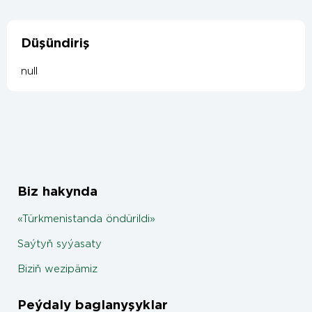
Düşündiriş
null
Biz hakynda
«Türkmenistanda öndürildi»
Saýtyň syýasaty
Biziň wezipämiz
Peýdaly baglanyşyklar