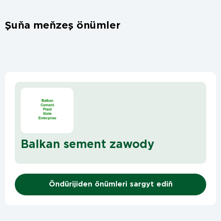
Şuňa meňzeş önümler
Balkan sement zawody
Öndürijiden önümleri sargyt ediň