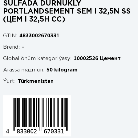
SULFADA DURNUKLY
PORTLANDSEMENT SEM I 32,5N SS
(ЦЕМ I 32,5Н СС)
GTIN:
4833002670331
Brend:
-
Global önüm kategoriýasy:
10002526 Цемент
Arassa mazmun:
50 kilogram
Ýurt:
Türkmenistan
4
833002
670331