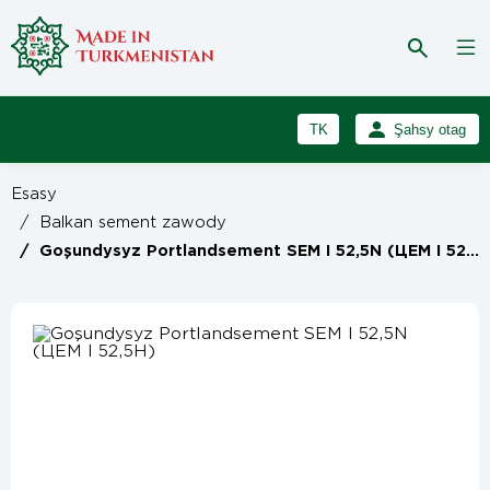
TK
Şahsy otag
RU
Girmek
Esasy
Registrasiýa
EN
/
Balkan sement zawody
/
Goşundysyz Portlandsement SEM I 52,5N (ЦЕМ I 52,5Н)