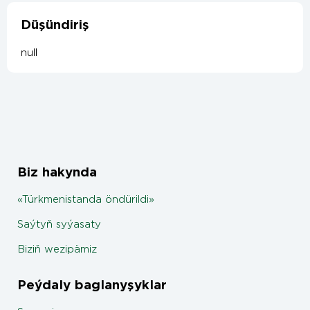
Düşündiriş
null
Biz hakynda
«Türkmenistanda öndürildi»
Saýtyň syýasaty
Biziň wezipämiz
Peýdaly baglanyşyklar