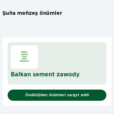
Şuňa meňzeş önümler
Balkan sement zawody
Öndürijiden önümleri sargyt ediň