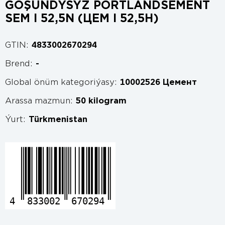
GOŞUNDYSYZ PORTLANDSEMENT
SEM I 52,5N (ЦЕМ I 52,5Н)
GTIN:
4833002670294
Brend:
-
Global önüm kategoriýasy:
10002526 Цемент
Arassa mazmun:
50 kilogram
Ýurt:
Türkmenistan
4
833002
670294