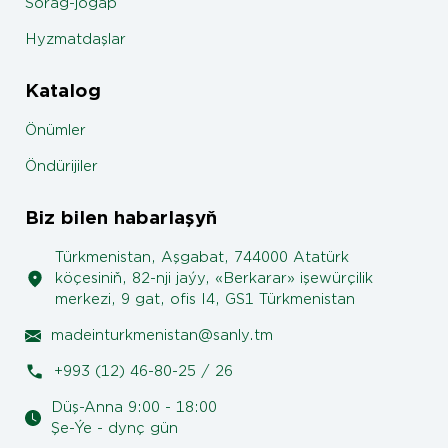
Sorag-jogap
Hyzmatdaşlar
Katalog
Önümler
Öndürijiler
Biz bilen habarlaşyň
Türkmenistan, Aşgabat, 744000 Atatürk
köçesiniň, 82-nji jaýy, «Berkarar» işewürçilik
merkezi, 9 gat, ofis I4, GS1 Türkmenistan
madeinturkmenistan@sanly.tm
+993 (12) 46-80-25 / 26
Düş-Anna 9:00 - 18:00
Şe-Ýe - dynç gün