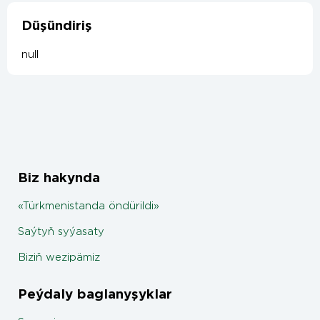
Düşündiriş
null
Biz hakynda
«Türkmenistanda öndürildi»
Saýtyň syýasaty
Biziň wezipämiz
Peýdaly baglanyşyklar