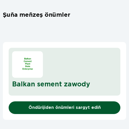
Şuňa meňzeş önümler
Balkan sement zawody
Öndürijiden önümleri sargyt ediň