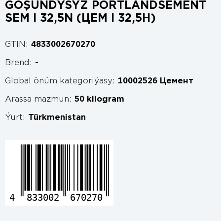
GOŞUNDYSYZ PORTLANDSEMENT
SEM I 32,5N (ЦЕМ I 32,5Н)
GTIN:
4833002670270
Brend:
-
Global önüm kategoriýasy:
10002526 Цемент
Arassa mazmun:
50 kilogram
Ýurt:
Türkmenistan
4
833002
670270