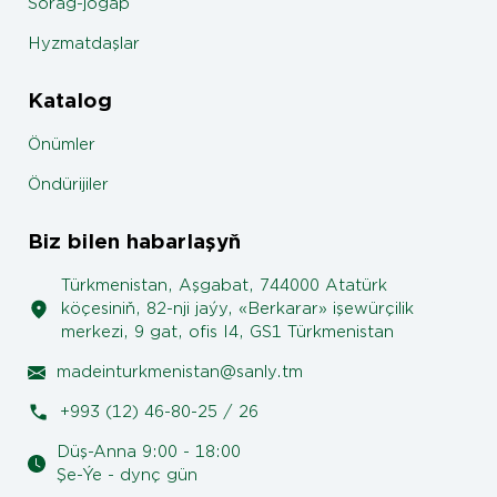
Sorag-jogap
Hyzmatdaşlar
Katalog
Önümler
Öndürijiler
Biz bilen habarlaşyň
Türkmenistan, Aşgabat, 744000 Atatürk
köçesiniň, 82-nji jaýy, «Berkarar» işewürçilik
merkezi, 9 gat, ofis I4, GS1 Türkmenistan
madeinturkmenistan@sanly.tm
+993 (12) 46-80-25 / 26
Düş-Anna 9:00 - 18:00
Şe-Ýe - dynç gün