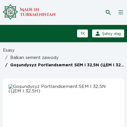
TK
Şahsy otag
RU
Girmek
Esasy
Registrasiýa
EN
/
Balkan sement zawody
/
Goşundysyz Portlandsement SEM I 32,5N (ЦЕМ I 32,5Н)