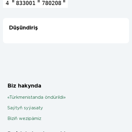
4
833001
780208
Düşündiriş
Biz hakynda
«Türkmenistanda öndürildi»
Saýtyň syýasaty
Biziň wezipämiz