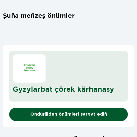
Şuňa meňzeş önümler
Gyzylarbat çörek kärhanasy
Öndürijiden önümleri sargyt ediň