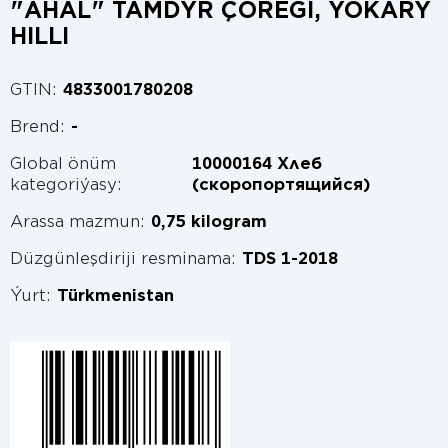
"AHAL" TAMDYR ÇÖREGI, ÝOKARY
HILLI
GTIN:
4833001780208
Brend:
-
Global önüm
10000164 Хлеб
kategoriýasy:
(скоропортящийся)
Arassa mazmun:
0,75 kilogram
Düzgünleşdiriji resminama:
TDS 1-2018
Ýurt:
Türkmenistan