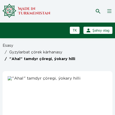
TK
Şahsy otag
RU
Girmek
Esasy
Registrasiýa
EN
/
Gyzylarbat çörek kärhanasy
/
"Ahal" tamdyr çöregi, ýokary hilli