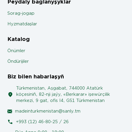
Peýdaly baglanyşyklar
Sorag-jogap
Hyzmatdaşlar
Katalog
Önümler
Öndürijiler
Biz bilen habarlaşyň
Türkmenistan, Aşgabat, 744000 Atatürk
köçesiniň, 82-nji jaýy, «Berkarar» işewürçilik
merkezi, 9 gat, ofis I4, GS1 Türkmenistan
madeinturkmenistan@sanly.tm
+993 (12) 46-80-25 / 26