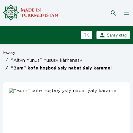
TK
Şahsy otag
RU
Girmek
Esasy
Registrasiýa
EN
/
"Altyn Ýunus" hususy kärhanasy
/
"Bum" kofe hoşboý ysly nabat ýaly karamel