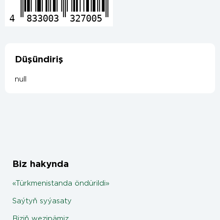
4
833003
327005
Düşündiriş
null
Biz hakynda
«Türkmenistanda öndürildi»
Saýtyň syýasaty
Biziň wezipämiz