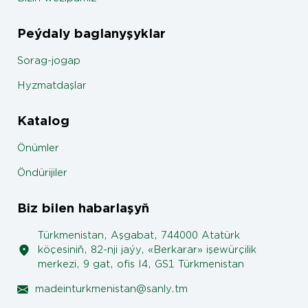
Peýdaly baglanyşyklar
Sorag-jogap
Hyzmatdaşlar
Katalog
Önümler
Öndürijiler
Biz bilen habarlaşyň
Türkmenistan, Aşgabat, 744000 Atatürk
köçesiniň, 82-nji jaýy, «Berkarar» işewürçilik
merkezi, 9 gat, ofis I4, GS1 Türkmenistan
madeinturkmenistan@sanly.tm