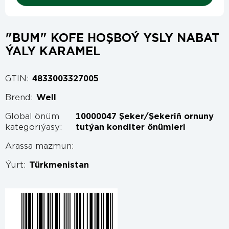
"BUM" KOFE HOŞBOÝ YSLY NABAT
ÝALY KARAMEL
GTIN:
4833003327005
Brend:
Well
Global önüm
10000047 Şeker/Şekeriň ornuny
kategoriýasy:
tutýan konditer önümleri
Arassa mazmun:
Ýurt:
Türkmenistan