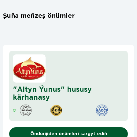
Şuňa meňzeş önümler
"Altyn Ýunus" hususy
kärhanasy
Öndürijiden önümleri sargyt ediň