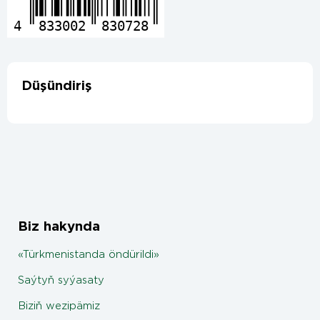
4
833002
830728
Düşündiriş
Biz hakynda
«Türkmenistanda öndürildi»
Saýtyň syýasaty
Biziň wezipämiz