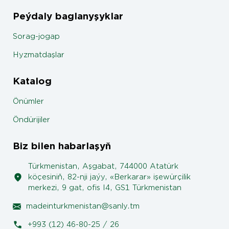
Peýdaly baglanyşyklar
Sorag-jogap
Hyzmatdaşlar
Katalog
Önümler
Öndürijiler
Biz bilen habarlaşyň
Türkmenistan, Aşgabat, 744000 Atatürk
köçesiniň, 82-nji jaýy, «Berkarar» işewürçilik
merkezi, 9 gat, ofis I4, GS1 Türkmenistan
madeinturkmenistan@sanly.tm
+993 (12) 46-80-25 / 26