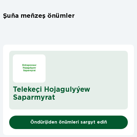
Şuňa meňzeş önümler
Telekeçi Hojagulyýew
Saparmyrat
Öndürijiden önümleri sargyt ediň