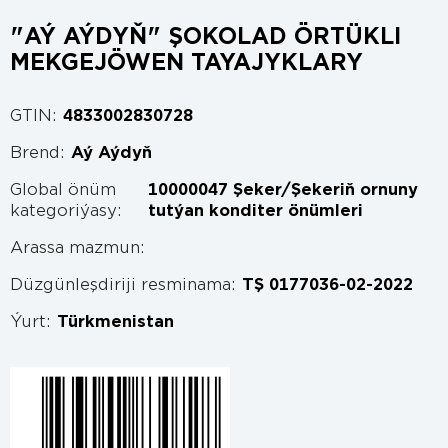
"AÝ AÝDYŇ" ŞOKOLAD ÖRTÜKLI
MEKGEJÖWEN TAYAJYKLARY
GTIN:
4833002830728
Brend:
Aý Aýdyň
Global önüm
10000047 Şeker/Şekeriň ornuny
kategoriýasy:
tutýan konditer önümleri
Arassa mazmun:
Düzgünleşdiriji resminama:
TŞ 0177036-02-2022
Ýurt:
Türkmenistan