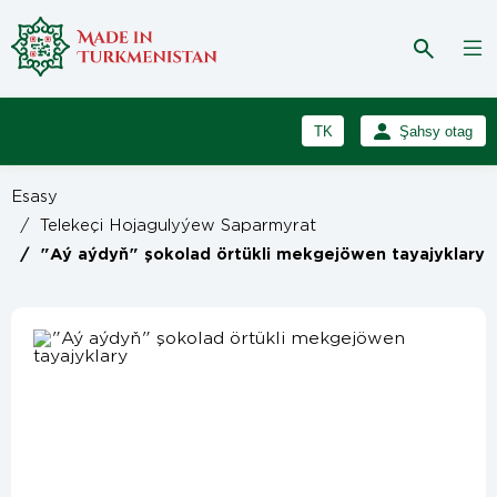
TK
Şahsy otag
RU
Girmek
Esasy
Registrasiýa
EN
/
Telekeçi Hojagulyýew Saparmyrat
/
"Aý aýdyň" şokolad örtükli mekgejöwen tayajyklary