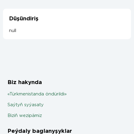
Düşündiriş
null
Biz hakynda
«Türkmenistanda öndürildi»
Saýtyň syýasaty
Biziň wezipämiz
Peýdaly baglanyşyklar