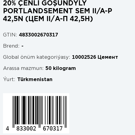
20% ÇENLI GOŞUNDYLY
PORTLANDSEMENT SEM II/A-P
42,5N (ЦЕМ II/А-П 42,5Н)
GTIN:
4833002670317
Brend:
-
Global önüm kategoriýasy:
10002526 Цемент
Arassa mazmun:
50 kilogram
Ýurt:
Türkmenistan
4
833002
670317