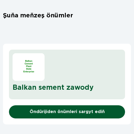
Şuňa meňzeş önümler
Balkan sement zawody
Öndürijiden önümleri sargyt ediň