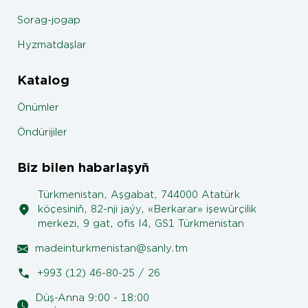
Sorag-jogap
Hyzmatdaşlar
Katalog
Önümler
Öndürijiler
Biz bilen habarlaşyň
Türkmenistan, Aşgabat, 744000 Atatürk
köçesiniň, 82-nji jaýy, «Berkarar» işewürçilik
merkezi, 9 gat, ofis I4, GS1 Türkmenistan
madeinturkmenistan@sanly.tm
+993 (12) 46-80-25 / 26
Düş-Anna 9:00 - 18:00