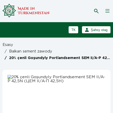
TK
Şahsy otag
RU
Girmek
Esasy
Registrasiýa
EN
/
Balkan sement zawody
/
20% çenli Goşundyly Portlandsement SEM II/A-P 42,5N (ЦЕМ II/А-П 42,5Н)