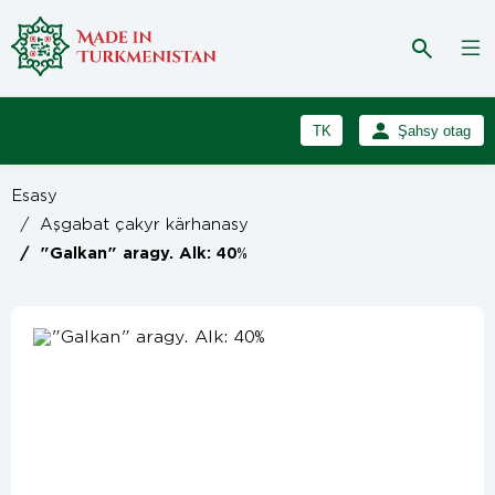
TK
Şahsy otag
RU
Girmek
Esasy
Registrasiýa
EN
/
Aşgabat çakyr kärhanasy
/
"Galkan" aragy. Alk: 40%