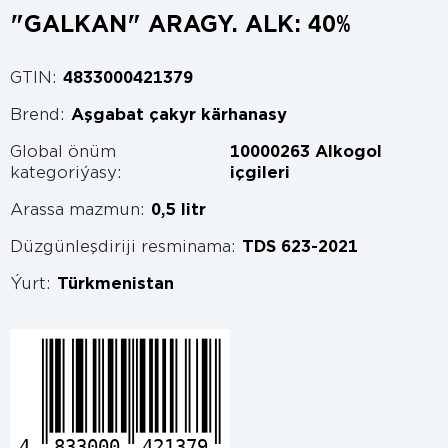
"GALKAN" ARAGY. ALK: 40%
GTIN:
4833000421379
Brend:
Aşgabat çakyr kärhanasy
Global önüm
10000263 Alkogol
kategoriýasy:
içgileri
Arassa mazmun:
0,5 litr
Düzgünleşdiriji resminama:
TDS 623-2021
Ýurt:
Türkmenistan
4
833000
421379