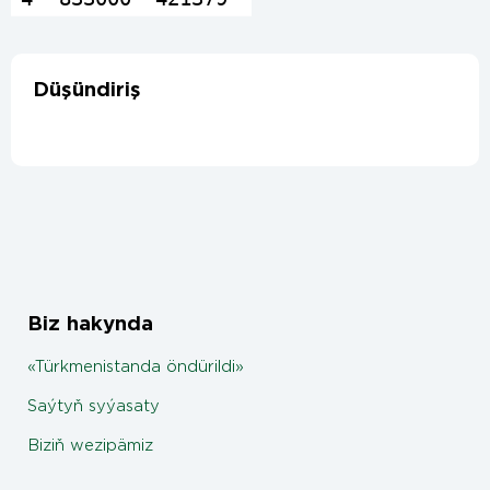
Düşündiriş
Biz hakynda
«Türkmenistanda öndürildi»
Saýtyň syýasaty
Biziň wezipämiz