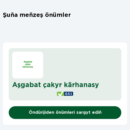
Şuňa meňzeş önümler
Aşgabat çakyr kärhanasy
Öndürijiden önümleri sargyt ediň