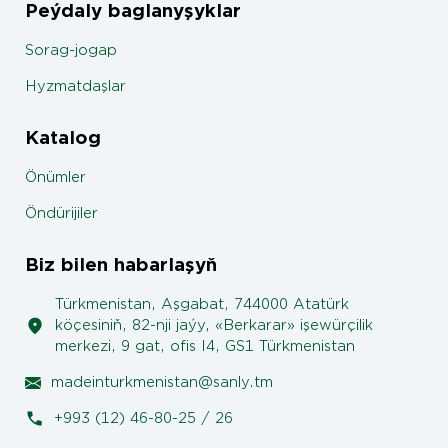
Peýdaly baglanyşyklar
Sorag-jogap
Hyzmatdaşlar
Katalog
Önümler
Öndürijiler
Biz bilen habarlaşyň
Türkmenistan, Aşgabat, 744000 Atatürk
köçesiniň, 82-nji jaýy, «Berkarar» işewürçilik
merkezi, 9 gat, ofis I4, GS1 Türkmenistan
madeinturkmenistan@sanly.tm
+993 (12) 46-80-25 / 26