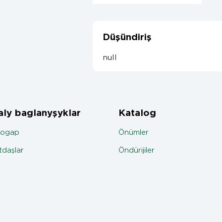
Düşündiriş
null
ly baglanyşyklar
Katalog
jogap
Önümler
daşlar
Öndürijiler