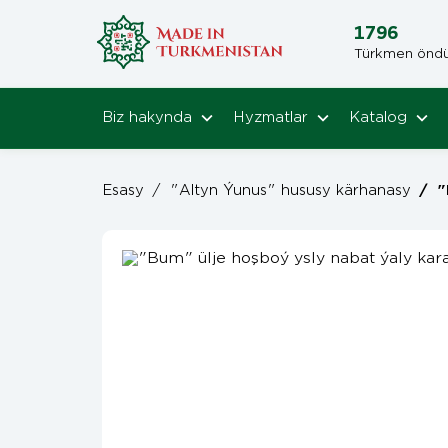
1796
Türkmen öndüri
Biz hakynda
Hyzmatlar
Katalog
Esasy
/
"Altyn Ýunus" hususy kärhanasy
/
"B