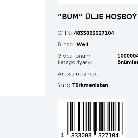
"BUM" ÜLJE HOŞBOÝ
GTIN:
4833003327104
Brend:
Well
Global önüm
1000004
kategoriýasy:
önümler
Arassa mazmun:
Ýurt:
Türkmenistan
4
833003
327104