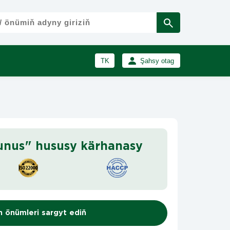
TK
Şahsy otag
RU
Girmek
Registrasiýa
EN
unus" hususy kärhanasy
n önümleri sargyt ediň