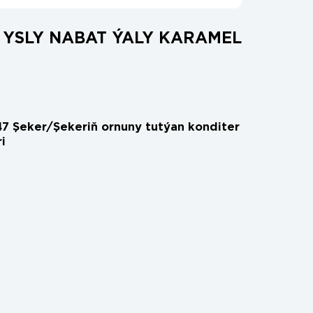
 YSLY NABAT ÝALY KARAMEL
7 Şeker/Şekeriň ornuny tutýan konditer
i