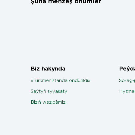
Şuňa meňzeş önümler
Biz hakynda
Peýda
«Türkmenistanda öndürildi»
Sorag-
Saýtyň syýasaty
Hyzmat
Biziň wezipämiz