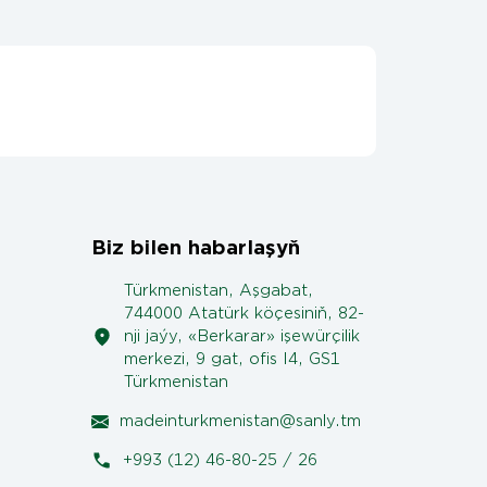
Biz bilen habarlaşyň
Türkmenistan, Aşgabat,
744000 Atatürk köçesiniň, 82-
nji jaýy, «Berkarar» işewürçilik
merkezi, 9 gat, ofis I4, GS1
Türkmenistan
madeinturkmenistan@sanly.tm
+993 (12) 46-80-25 / 26