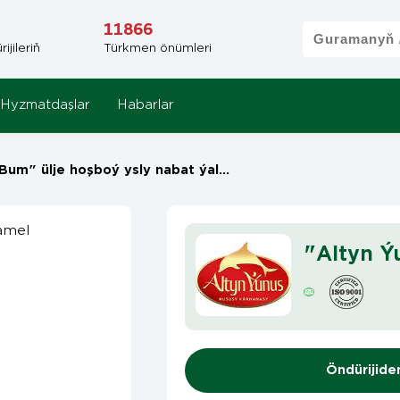
11866
jileriň
Türkmen önümleri
Hyzmatdaşlar
Habarlar
um" ülje hoşboý ysly nabat ýaly karamel
"Altyn Ý
Öndürijide