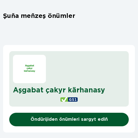
Şuňa meňzeş önümler
Aşgabat çakyr kärhanasy
Öndürijiden önümleri sargyt ediň