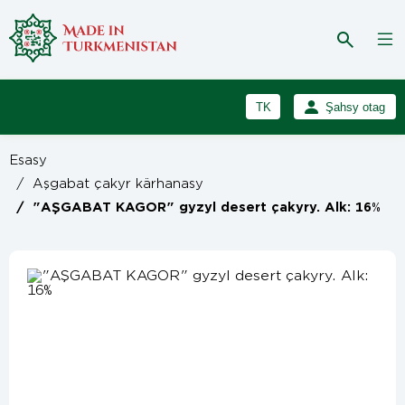
TK
Şahsy otag
RU
Girmek
Esasy
Registrasiýa
EN
/
Aşgabat çakyr kärhanasy
/
"AŞGABAT KAGOR" gyzyl desert çakyry. Alk: 16%