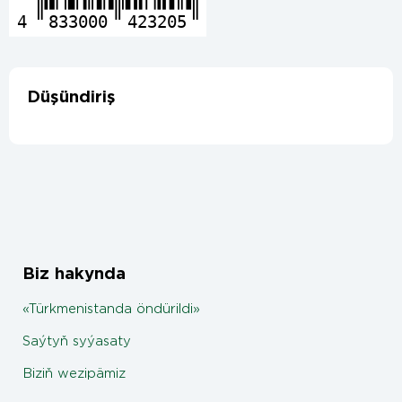
4
833000
423205
Düşündiriş
Biz hakynda
«Türkmenistanda öndürildi»
Saýtyň syýasaty
Biziň wezipämiz