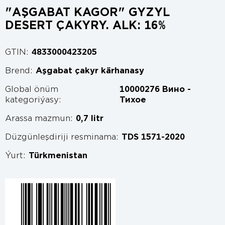
"AŞGABAT KAGOR" GYZYL
DESERT ÇAKYRY. ALK: 16%
GTIN:
4833000423205
Brend:
Aşgabat çakyr kärhanasy
Global önüm
10000276 Вино -
kategoriýasy:
Тихое
Arassa mazmun:
0,7 litr
Düzgünleşdiriji resminama:
TDS 1571-2020
Ýurt:
Türkmenistan