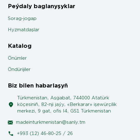
Peýdaly baglanyşyklar
Sorag-jogap
Hyzmatdaşlar
Katalog
Önümler
Öndürijiler
Biz bilen habarlaşyň
Türkmenistan, Aşgabat, 744000 Atatürk
köçesiniň, 82-nji jaýy, «Berkarar» işewürçilik
merkezi, 9 gat, ofis I4, GS1 Türkmenistan
madeinturkmenistan@sanly.tm
+993 (12) 46-80-25 / 26