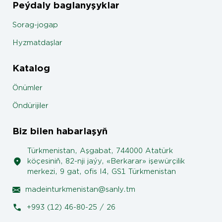
Peýdaly baglanyşyklar
Sorag-jogap
Hyzmatdaşlar
Katalog
Önümler
Öndürijiler
Biz bilen habarlaşyň
Türkmenistan, Aşgabat, 744000 Atatürk
köçesiniň, 82-nji jaýy, «Berkarar» işewürçilik
merkezi, 9 gat, ofis I4, GS1 Türkmenistan
madeinturkmenistan@sanly.tm
+993 (12) 46-80-25 / 26