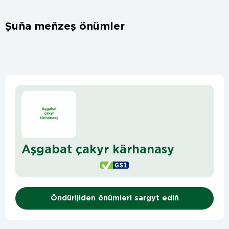
Şuňa meňzeş önümler
Aşgabat çakyr kärhanasy
Öndürijiden önümleri sargyt ediň