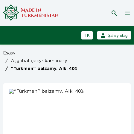
TK
Şahsy otag
RU
Girmek
Esasy
Registrasiýa
EN
/
Aşgabat çakyr kärhanasy
/
"Türkmen" balzamy. Alk: 40%