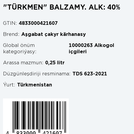
"TÜRKMEN" BALZAMY. ALK: 40%
GTIN:
4833000421607
Brend:
Aşgabat çakyr kärhanasy
Global önüm
10000263 Alkogol
kategoriýasy:
içgileri
Arassa mazmun:
0,25 litr
Düzgünleşdiriji resminama:
TDS 623-2021
Ýurt:
Türkmenistan
4
833000
421607