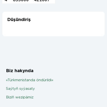
Düşündiriş
Biz hakynda
«Türkmenistanda öndürildi»
Saýtyň syýasaty
Biziň wezipämiz