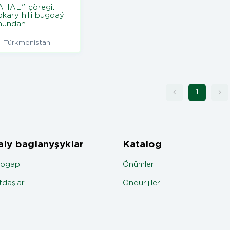
AHAL" çöregi.
okary hilli bugdaý
nundan
Türkmenistan
1
ly baglanyşyklar
Katalog
jogap
Önümler
daşlar
Öndürijiler