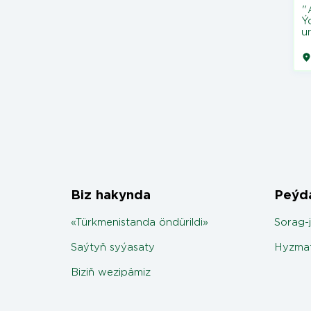
"
Ý
u
Biz hakynda
Peýda
«Türkmenistanda öndürildi»
Sorag-
Saýtyň syýasaty
Hyzmat
Biziň wezipämiz