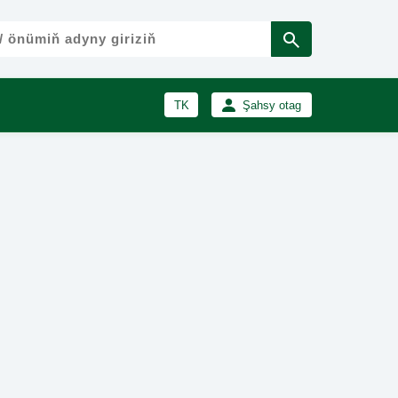
TK
Şahsy otag
RU
Girmek
Registrasiýa
EN