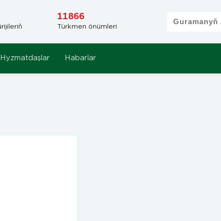
11866
jileriň
Türkmen önümleri
Hyzmatdaşlar
Habarlar