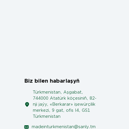
Biz bilen habarlaşyň
Türkmenistan, Aşgabat,
744000 Atatürk köçesiniň, 82-
nji jaýy, «Berkarar» işewürçilik
merkezi, 9 gat, ofis I4, GS1
Türkmenistan
madeinturkmenistan@sanly.tm