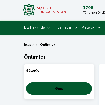
1796
Türkmen öndüri
Biz hakynda
Hyzmatlar
Katalog
Esasy
/
Önümler
Önümler
Süzgüç
Giriş